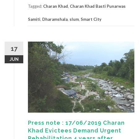
Tagged:
Charan Khad
,
Charan Khad Basti Punarwas
Samiti
,
Dharamshala
,
slum
,
Smart City
17
JUN
Press note : 17/06/2019 Charan
Khad Evictees Demand Urgent
Rehabilitation 4 years after