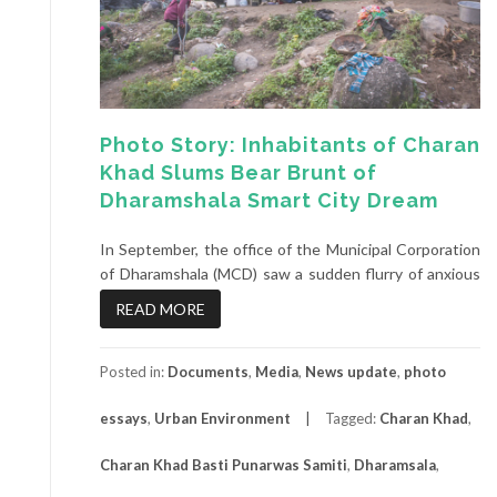
Photo Story: Inhabitants of Charan
Khad Slums Bear Brunt of
Dharamshala Smart City Dream
In September, the office of the Municipal Corporation
of Dharamshala (MCD) saw a sudden flurry of anxious
READ MORE
Posted in:
Documents
,
Media
,
News update
,
photo
essays
,
Urban Environment
Tagged:
Charan Khad
,
Charan Khad Basti Punarwas Samiti
,
Dharamsala
,