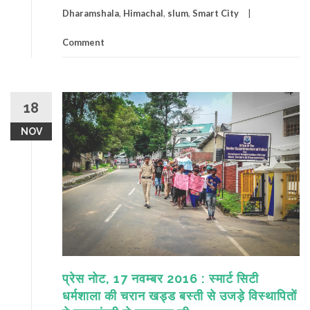
Dharamshala
,
Himachal
,
slum
,
Smart City
Comment
18
NOV
प्रेस नोट, 17 नवम्बर 2016 : स्मार्ट सिटी
धर्मशाला की चरान खड्ड बस्ती से उजड़े विस्थापितों