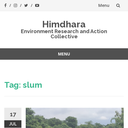
Menu
Skip
Himdhara
to
Environment Research and Action
Collective
content
MENU
Skip
to
content
Tag:
slum
17
JUL