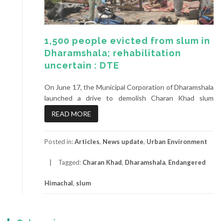
1,500 people evicted from slum in
Dharamshala; rehabilitation
uncertain : DTE
On June 17, the Municipal Corporation of Dharamshala
launched a drive to demolish Charan Khad slum
READ MORE
Posted in:
Articles
,
News update
,
Urban Environment
Tagged:
Charan Khad
,
Dharamshala
,
Endangered
Himachal
,
slum