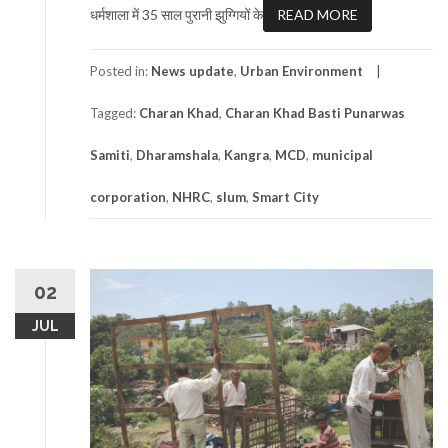
धर्मशाला में 35 साल पुरानी झुग्गियों के
READ MORE
Posted in:
News update
,
Urban Environment
Tagged:
Charan Khad
,
Charan Khad Basti Punarwas
Samiti
,
Dharamshala
,
Kangra
,
MCD
,
municipal
corporation
,
NHRC
,
slum
,
Smart City
02
JUL