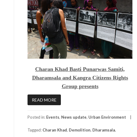
Charan Khad Basti Punarwas Samiti,
Dharamsala and Kangra Citizens Rights
Group presents
READ MORE
Posted in:
Events
,
News update
,
Urban Environment
Tagged:
Charan Khad
,
Demolition
,
Dharamsala
,