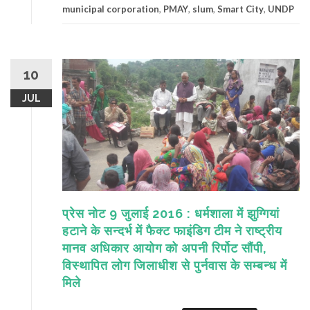
municipal corporation
,
PMAY
,
slum
,
Smart City
,
UNDP
10
JUL
प्रेस नोट 9 जुलाई 2016 : धर्मशाला में झुग्गियां
हटाने के सन्दर्भ में फैक्ट फाइंडिग टीम ने राष्ट्रीय
मानव अधिकार आयोग को अपनी रिर्पोट सौंपी,
विस्थापित लोग जिलाधीश से पुर्नवास के सम्बन्ध में
मिले